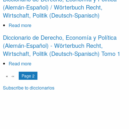
de
(Alemán-Español) / Wörterbuch Recht,
Términos
Wirtschaft, Politik (Deutsch-Spanisch)
Juridicos
Read more
about
Diccionario
Diccionario de Derecho, Economía y Política
de
(Alemán-Español) - Wörterbuch Recht,
Derecho,
Wirtschaft, Politik (Deutsch-Spanisch) Tomo 1
Economía
y
Read more
about
Política
Diccionario
Pagination
(Alemán-
Previous
‹‹
You're on
Page 2
de
page
Español)
Derecho,
Subscribe to diccionarios
/
Economía
Wörterbuch
y
Recht,
Política
Wirtschaft,
(Alemán-
Politik
Español)
(Deutsch-
-