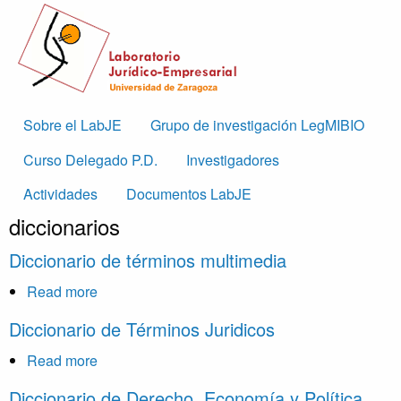
Skip to main content
Main
Sobre el LabJE
Grupo de investigación LegMIBIO
navigation
Curso Delegado P.D.
Investigadores
Actividades
Documentos LabJE
diccionarios
Diccionario de términos multimedia
Read more
about
Diccionario
Diccionario de Términos Juridicos
de
términos
Read more
about
multimedia
Diccionario
Diccionario de Derecho, Economía y Política