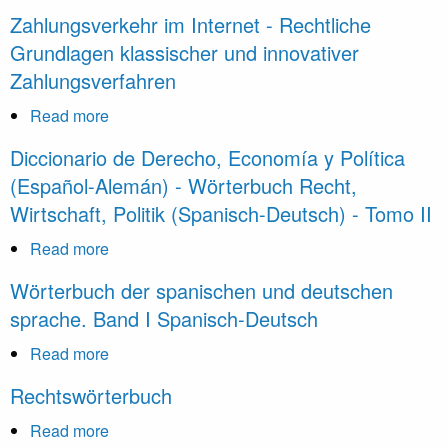
Wörterbuch
Zahlungsverkehr im Internet - Rechtliche
der
Grundlagen klassischer und innovativer
spanischen
Zahlungsverfahren
und
deutschen
Read more
about
sprache.
Zahlungsverkehr
Diccionario de Derecho, Economía y Política
Band
im
(Español-Alemán) - Wörterbuch Recht,
II
Internet
Spanisch-
Wirtschaft, Politik (Spanisch-Deutsch) - Tomo II
-
Deutsch
Rechtliche
Read more
about
Grundlagen
Diccionario
Wörterbuch der spanischen und deutschen
klassischer
de
sprache. Band I Spanisch-Deutsch
und
Derecho,
innovativer
Economía
Read more
about
Zahlungsverfahren
y
Wörterbuch
Rechtswörterbuch
Política
der
(Español-
spanischen
Read more
about