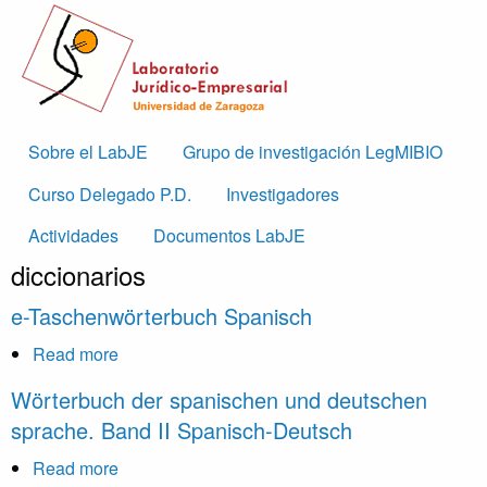
Skip to main content
Main
Sobre el LabJE
Grupo de investigación LegMIBIO
navigation
Curso Delegado P.D.
Investigadores
Actividades
Documentos LabJE
diccionarios
e-Taschenwörterbuch Spanisch
Read more
about
e-
Wörterbuch der spanischen und deutschen
Taschenwörterbuch
sprache. Band II Spanisch-Deutsch
Spanisch
Read more
about