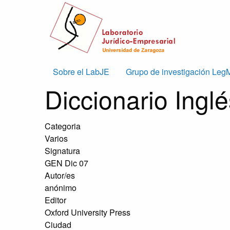
Skip to main content
Main
Sobre el LabJE
Grupo de investigación Leg
Diccionario Ingl
navigation
Categoria
Varios
Signatura
GEN Dic 07
Autor/es
anónimo
Editor
Oxford University Press
Ciudad