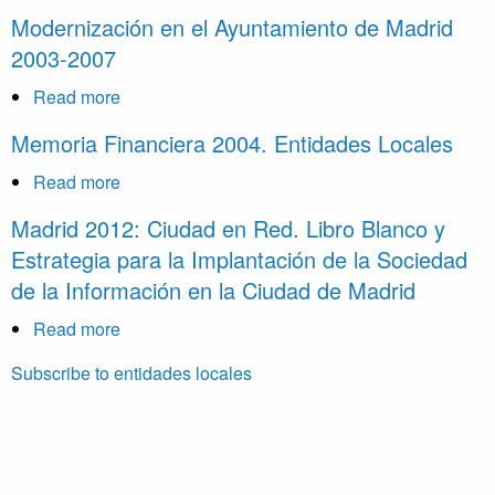
administración
Las
Modernización en el Ayuntamiento de Madrid
local
TIC
2003-2007
aragonesa
en
2008-
la
Read more
about
2011
administración
Modernización
Memoria Financiera 2004. Entidades Locales
local
en
del
el
Read more
about
futuro
Ayuntamiento
Memoria
Madrid 2012: Ciudad en Red. Libro Blanco y
de
Financiera
Estrategia para la Implantación de la Sociedad
Madrid
2004.
de la Información en la Ciudad de Madrid
2003-
Entidades
2007
Locales
Read more
about
Madrid
Subscribe to entidades locales
2012:
Ciudad
en
Red.
Libro