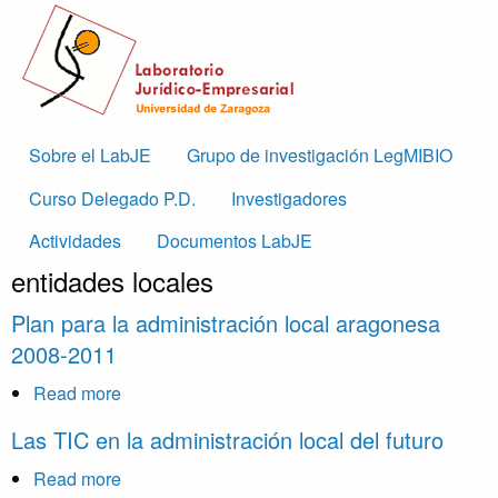
Skip to main content
Main
Sobre el LabJE
Grupo de investigación LegMIBIO
navigation
Curso Delegado P.D.
Investigadores
Actividades
Documentos LabJE
entidades locales
Plan para la administración local aragonesa
2008-2011
Read more
about
Plan
Las TIC en la administración local del futuro
para
la
Read more
about