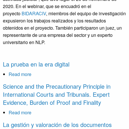
artificial
2020. En el webinar, que se encuadró en el
y
proyecto
BIDARACIV
, miembros del equipo de investigación
la
expusieron los trabajos realizados y los resultados
actividad
obtenidos en el proyecto. También participaron un juez, un
judicial”
representante de una empresa del sector y un experto
universitario en NLP.
La prueba en la era digital
Read more
about
La
Science and the Precautionary Principle in
prueba
International Courts and Tribunals. Expert
en
Evidence, Burden of Proof and Finality
la
era
Read more
about
digital
Science
La gestión y valoración de los documentos
and