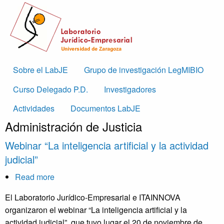
Skip to main content
Main
Sobre el LabJE
Grupo de investigación LegMIBIO
navigation
Curso Delegado P.D.
Investigadores
Actividades
Documentos LabJE
Administración de Justicia
Webinar “La inteligencia artificial y la actividad
judicial”
Read more
about
Webinar
El Laboratorio Jurídico-Empresarial e ITAINNOVA
“La
organizaron el webinar “La inteligencia artificial y la
inteligencia
actividad judicial”, que tuvo lugar el 20 de noviembre de