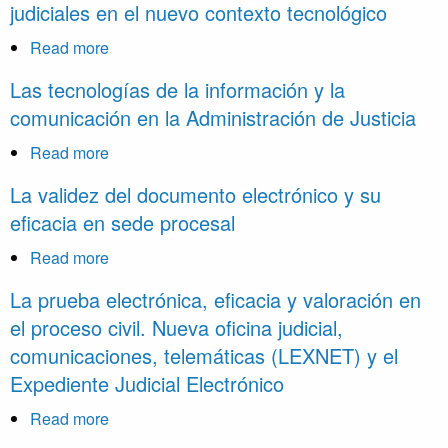
judiciales en el nuevo contexto tecnológico
the
Precautionary
Read more
about
Principle
La
Las tecnologías de la información y la
in
gestión
comunicación en la Administración de Justicia
International
y
Courts
valoración
Read more
about
and
de
Las
La validez del documento electrónico y su
Tribunals.
los
tecnologías
Expert
eficacia en sede procesal
documentos
de
Evidence,
judiciales
la
Read more
about
Burden
en
información
La
of
La prueba electrónica, eficacia y valoración en
el
y
validez
Proof
nuevo
el proceso civil. Nueva oficina judicial,
la
del
and
contexto
comunicaciones, telemáticas (LEXNET) y el
comunicación
documento
Finality
tecnológico
en
Expediente Judicial Electrónico
electrónico
la
y
Read more
about
Administración
su
La