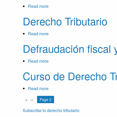
Read more
about
El
Derecho Tributario
reparto
de
competencias
Read more
about
en
Derecho
Defraudación fiscal 
materia
Tributario
financiera
en
Read more
about
la
Defraudación
Curso de Derecho Tr
doctrina
fiscal
del
y
Tribunal
nuevas
Read more
about
Constitucional
tecnologías
Curso
Pagination
Previous
‹‹
You're on
Page 2
de
page
Derecho
Subscribe to derecho tributario
Tributario