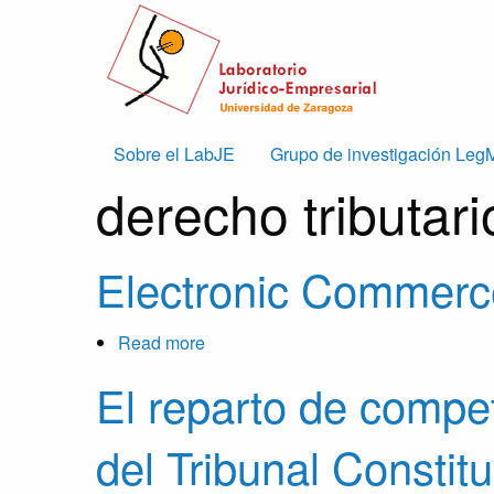
Skip to main content
Main
Sobre el LabJE
Grupo de investigación Leg
derecho tributari
navigation
Electronic Commerce 
Read more
about
Electronic
El reparto de compet
Commerce
and
del Tribunal Constitu
Multijurisdictional
Taxation