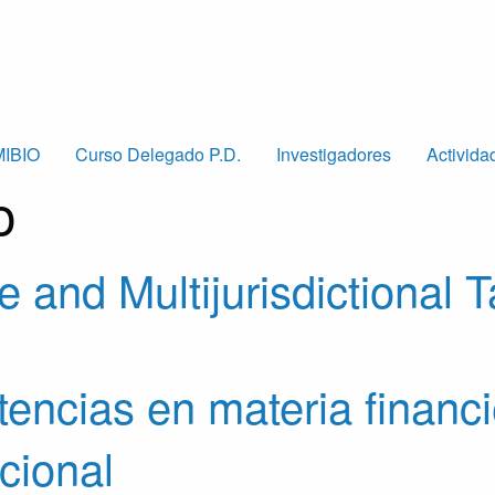
MIBIO
Curso Delegado P.D.
Investigadores
Activida
o
and Multijurisdictional T
encias en materia financi
cional