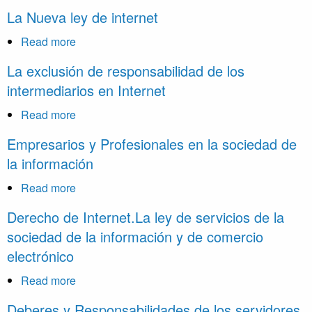
Responsabilidades
La Nueva ley de internet
de
los
Read more
about
proveedores
La
La exclusión de responsabilidad de los
de
Nueva
intermediarios en Internet
información
ley
en
de
Read more
about
Internet
internet
La
Empresarios y Profesionales en la sociedad de
exclusión
la información
de
responsabilidad
Read more
about
de
Empresarios
Derecho de Internet.La ley de servicios de la
los
y
sociedad de la información y de comercio
intermediarios
Profesionales
electrónico
en
en
Internet
la
Read more
about
sociedad
Derecho
Deberes y Responsabilidades de los servidores
de