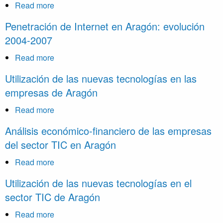
información
Read more
about
en
2.0
Penetración de Internet en Aragón: evolución
España
Plan
2004-2007
2009
Director
para
Read more
about
el
Penetración
Utilización de las nuevas tecnologías en las
desarrollo
de
empresas de Aragón
de
Internet
la
en
Read more
about
sociedad
Aragón:
Utilización
Análisis económico-financiero de las empresas
de
evolución
de
la
del sector TIC en Aragón
2004-
las
información
2007
nuevas
Read more
about
en
tecnologías
Análisis
la
Utilización de las nuevas tecnologías en el
en
económico-
Comunidad
sector TIC de Aragón
las
financiero
Autónoma
empresas
de
Read more
about
de
de