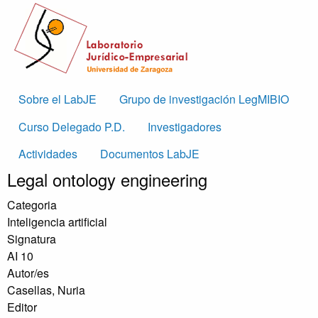
Skip to main content
Main
Sobre el LabJE
Grupo de investigación LegMIBIO
navigation
Curso Delegado P.D.
Investigadores
Actividades
Documentos LabJE
Legal ontology engineering
Categoria
Inteligencia artificial
Signatura
AI 10
Autor/es
Casellas, Nuria
Editor