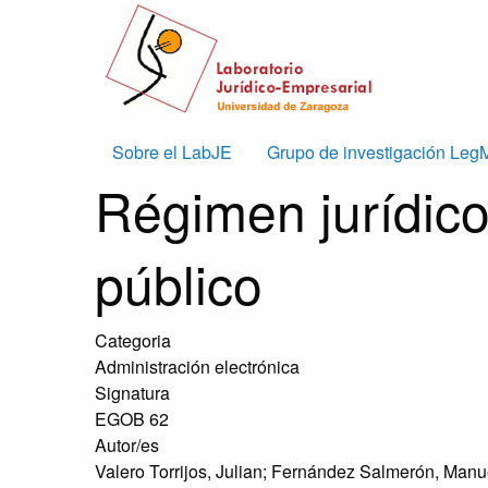
Skip to main content
Main
Sobre el LabJE
Grupo de investigación Leg
Régimen jurídico
navigation
público
Categoria
Administración electrónica
Signatura
EGOB 62
Autor/es
Valero Torrijos, Julian; Fernández Salmerón, Manu