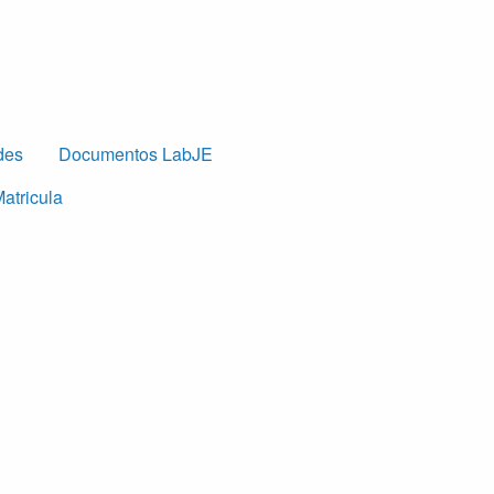
des
Documentos LabJE
atricula