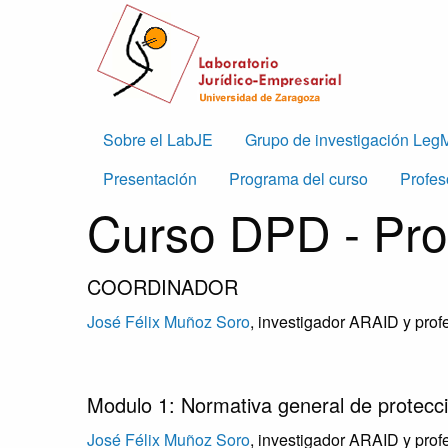
Skip to main content
Main
Sobre el LabJE
Grupo de investigación Leg
Curso
Presentación
Programa del curso
Profes
navigation
Curso DPD - Pro
DPD
COORDINADOR
José Félix Muñoz Soro
, investigador ARAID y prof
Modulo 1: Normativa general de protecc
José Félix Muñoz Soro
, investigador ARAID y prof