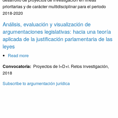
big
prioritarias y de carácter multidisciplinar para el periodo
data
2018-2020
de
la
Análisis, evaluación y visualización de
argumentación
argumentaciones legislativas: hacia una teoría
jurídica
aplicada de la justificación parlamentaria de las
contenida
leyes
en
las
Read more
about
resoluciones
Análisis,
Convocatoria:
Proyectos de I+D+i. Retos investigación,
de
evaluación
2018
la
y
jurisdicción
visualización
Subscribe to argumentación jurídica
civil
de
en
argumentaciones
Aragón
legislativas:
hacia
una