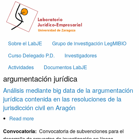
Skip to main content
Main
Sobre el LabJE
Grupo de investigación LegMIBIO
navigation
Curso Delegado P.D.
Investigadores
Actividades
Documentos LabJE
argumentación jurídica
Análisis mediante big data de la argumentación
jurídica contenida en las resoluciones de la
jurisdicción civil en Aragón
Read more
about
Análisis
Convocatoria:
Convocatoria de subvenciones para el
mediante
desarrollo de proyectos de investigación en líneas