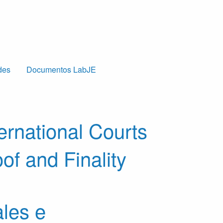
des
Documentos LabJE
ernational Courts
of and Finality
ales e