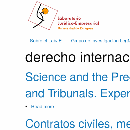
Skip to main content
Main
Sobre el LabJE
Grupo de investigación Leg
derecho internac
navigation
Science and the Prec
and Tribunals. Exper
Read more
about
Science
Contratos civiles, me
and
the