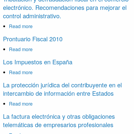
evasión
Tributaria
electrónico. Recomendaciones para mejorar el
fiscal
Práctica
control administrativo.
Read more
about
Tributación
Prontuario Fiscal 2010
y
defraudación
Read more
about
fiscal
Prontuario
Los Impuestos en España
en
Fiscal
el
2010
Read more
about
comercio
Los
La protección jurídica del contribuyente en el
electrónico.
Impuestos
intercambio de información entre Estados
Recomendaciones
en
para
España
Read more
about
mejorar
La
La factura electrónica y otras obligaciones
el
protección
control
telemáticas de empresarios profesionales
jurídica
administrativo.
del