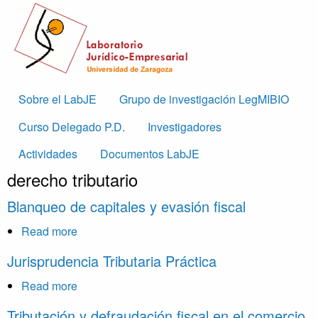
Skip to main content
Main
Sobre el LabJE
Grupo de investigación LegMIBIO
navigation
Curso Delegado P.D.
Investigadores
Actividades
Documentos LabJE
derecho tributario
Blanqueo de capitales y evasión fiscal
Read more
about
Blanqueo
Jurisprudencia Tributaria Práctica
de
capitales
Read more
about
y
Jurisprudencia
Tributación y defraudación fiscal en el comercio