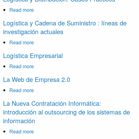
de
Auditoría
Read more
about
de
Logística
Logística y Cadena de Suministro : líneas de
la
y
investigación actuales
Calidad
Distribución:
Casos
Read more
about
Prácticos
Logística
Logística Empresarial
y
Cadena
Read more
about
de
Logística
La Web de Empresa 2.0
Suministro
Empresarial
:
Read more
about
líneas
La
La Nueva Contratación Informática:
de
Web
introducción al outsourcing de los sistemas de
investigación
de
información
actuales
Empresa
2.0
Read more
about