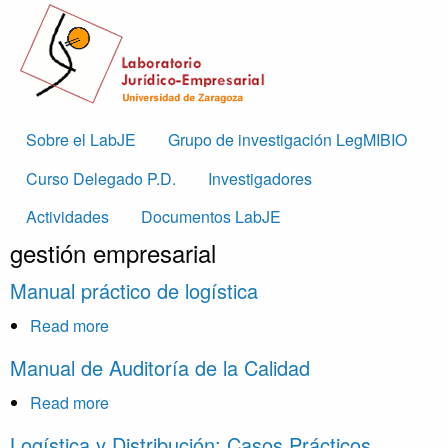
Skip to main content
Main
Sobre el LabJE
Grupo de investigación LegMIBIO
navigation
Curso Delegado P.D.
Investigadores
Actividades
Documentos LabJE
gestión empresarial
Manual práctico de logística
Read more
about
Manual
Manual de Auditoría de la Calidad
práctico
de
Read more
about
logística
Manual
Logística y Distribución: Casos Prácticos