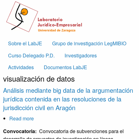
Skip to main content
Main
Sobre el LabJE
Grupo de investigación LegMIBIO
navigation
Curso Delegado P.D.
Investigadores
Actividades
Documentos LabJE
visualización de datos
Análisis mediante big data de la argumentación
jurídica contenida en las resoluciones de la
jurisdicción civil en Aragón
Read more
about
Análisis
Convocatoria:
Convocatoria de subvenciones para el
mediante
desarrollo de proyectos de investigación en líneas