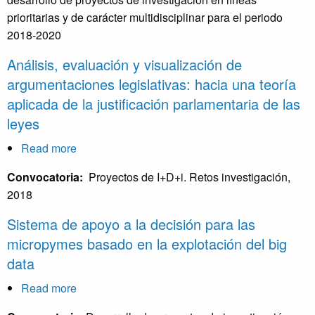
big
prioritarias y de carácter multidisciplinar para el periodo
data
2018-2020
de
la
Análisis, evaluación y visualización de
argumentación
argumentaciones legislativas: hacia una teoría
jurídica
aplicada de la justificación parlamentaria de las
contenida
leyes
en
las
Read more
about
resoluciones
Análisis,
Convocatoria:
Proyectos de I+D+i. Retos investigación,
de
evaluación
2018
la
y
jurisdicción
visualización
Sistema de apoyo a la decisión para las
civil
de
micropymes basado en la explotación del big
en
argumentaciones
data
Aragón
legislativas:
Read more
about
hacia
Sistema
una